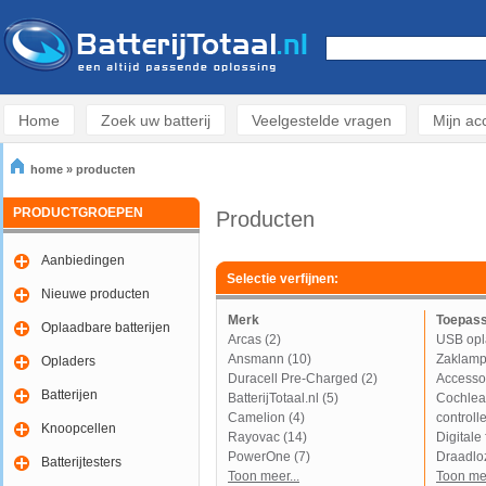
Home
Zoek uw batterij
Veelgestelde vragen
Mijn ac
home
»
producten
PRODUCTGROEPEN
Producten
Aanbiedingen
Selectie verfijnen:
Nieuwe producten
Merk
Toepass
Oplaadbare batterijen
Arcas (2)
USB opl
Ansmann (10)
Zaklamp
Opladers
Duracell Pre-Charged (2)
Accessoi
Batterijen
BatterijTotaal.nl (5)
Cochlear
Camelion (4)
controlle
Knoopcellen
Rayovac (14)
Digitale
PowerOne (7)
Draadlo
Batterijtesters
Toon meer...
Toon mee