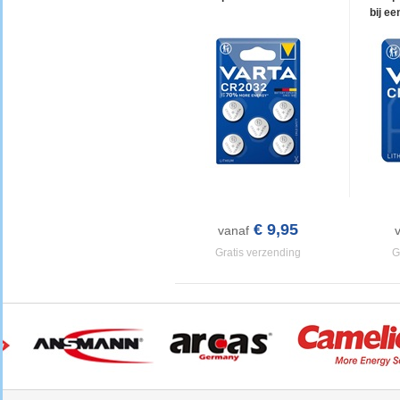
bij ee
€ 9,95
vanaf
Gratis verzending
G