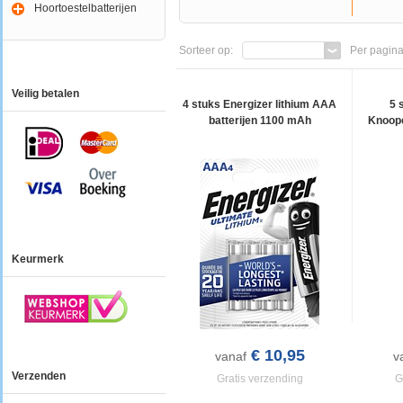
Hoortoestelbatterijen
Sorteer op:
Per pagina
Veilig betalen
4 stuks Energizer lithium AAA
5 
batterijen 1100 mAh
Knoopc
Keurmerk
€ 10,95
vanaf
v
Verzenden
Gratis verzending
G