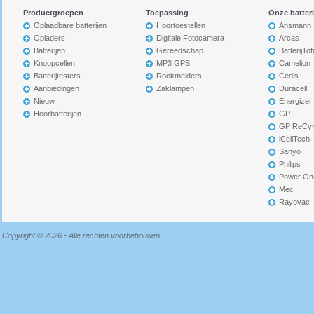
Productgroepen
Toepassing
Onze batter
Oplaadbare batterijen
Hoortoestellen
Ansmann
Opladers
Digitale Fotocamera
Arcas
Batterijen
Gereedschap
BatterijTot
Knoopcellen
MP3 GPS
Camelion
Batterijtesters
Rookmelders
Cedis
Aanbiedingen
Zaklampen
Duracell
Nieuw
Energizer
Hoorbatterijen
GP
GP ReCy
iCellTech
Sanyo
Philips
Power On
Mec
Rayovac
Copyright © 2026 - Alle rechten voorbehouden.