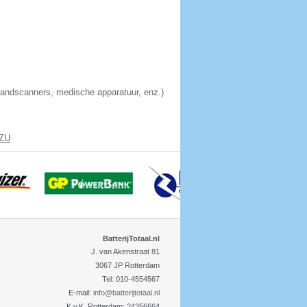
handscanners, medische apparatuur, enz.)
WZU
BatterijTotaal.nl
J. van Akenstraat 81
3067 JP Rotterdam
Tel: 010-4554567
E-mail:
info@batterijtotaal.nl
K.v.K. Rotterdam: 24356664