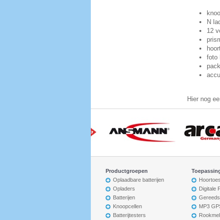
knoo
N la
12 v
pris
hoor
foto
pack
accu
Hier nog ee
Productgroepen
Toepassin
Oplaadbare batterijen
Hoortoes
Opladers
Digitale
Batterijen
Gereeds
Knoopcellen
MP3 GP
Batterijtesters
Rookmel