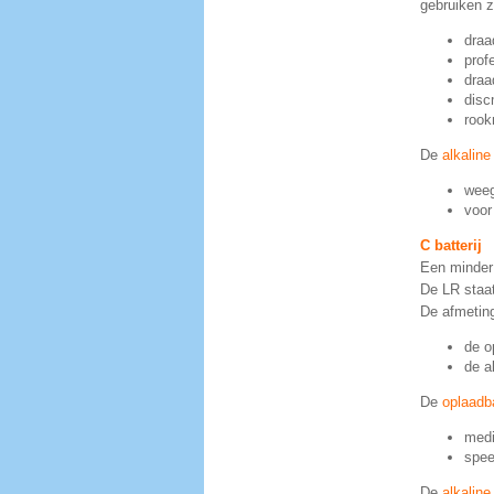
gebruiken z
draa
prof
draa
disc
rook
De
alkaline
weeg
voor
C batterij
Een minder 
De LR staat
De afmetin
de o
de al
De
oplaadba
medi
spee
De
alkaline