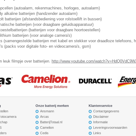
pcellen (autoalarm, rekenmachines, horloges, autoalarm)
dy alkaline batterijen (handzender autoalarm)
olt batterijen (afstandsbediening voor rolstoellift in bussen)
matische batterijen (voor draagbare geluidsapparatuur)
toestelbatterijen (batterijen voor draagbare hoortoestellen)
 lithium batterijen (voor analoge camera's)
s (samengestelde batterijen met kabel en stekker voor draadloze telefoons, 
's (packs voor digitale foto- en videocamera's, gsm)
n leuk filmpje over batterijen.
http://www.youtube.com/watch?v=HdQ0VdC9
g
Onze batterij merken
Klantenservice
tellen
Ansmann
Contactgegevens
 Fotocamera
Arcas
Disclaimer
chap
BatterijTotaal.nl
Informatie
S
Camelion
Leveringsvoorwaarden
ders
Cedis
Links