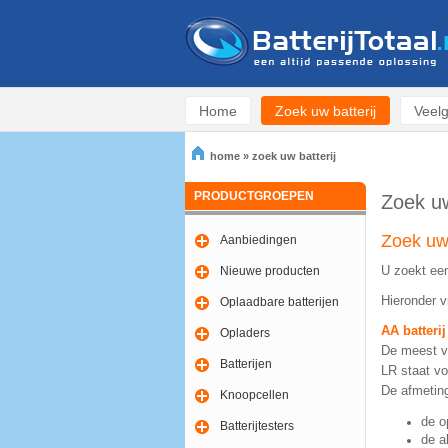
Home
Zoek uw batterij
Veelg
home
»
zoek uw batterij
PRODUCTGROEPEN
Zoek uw
Zoek uw 
Aanbiedingen
U zoekt een
Nieuwe producten
Hieronder v
Oplaadbare batterijen
AA batterij
Opladers
De meest v
Batterijen
LR staat vo
De afmetin
Knoopcellen
de o
Batterijtesters
de a