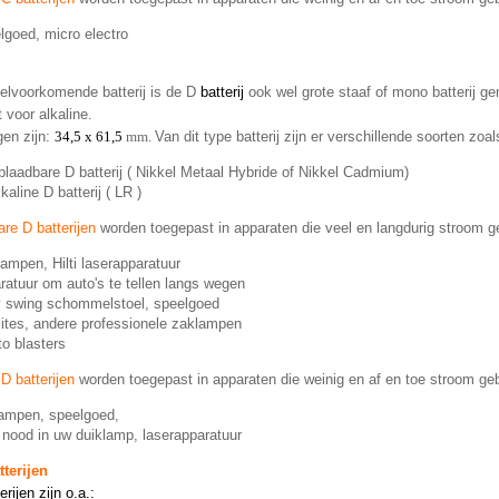
lgoed, micro electro
lvoorkomende batterij is de D
batterij
ook wel grote staaf of mono batterij g
 voor alkaline.
gen zijn:
34,5 x 61,5
mm.
Van dit type batterij zijn er verschillende soorten zoal
plaadbare D batterij ( Nikkel Metaal Hybride of Nikkel Cadmium)
kaline D batterij ( LR )
re D batterijen
worden toegepast in apparaten die veel en langdurig stroom g
lampen, Hilti laserapparatuur
ratuur om auto's te tellen langs wegen
 swing schommelstoel, speelgoed
ites, andere professionele zaklampen
to blasters
 D batterijen
worden toegepast in apparaten die weinig en af en toe stroom geb
ampen, speelgoed,
 nood in uw duiklamp, laserapparatuur
tterijen
rijen zijn o.a.: