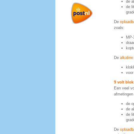
de a
de l
grad
De
oplaadb
zoals:
MP-3
draa
kopt
De
alkaline
klok
voor
9 volt blok
Een veel vo
afmetingen 
de o
de al
de l
grad
De
oplaadba