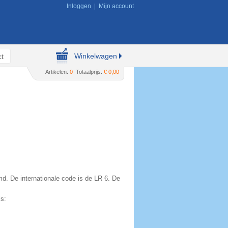
Inloggen
|
Mijn account
Winkelwagen
t
Artikelen:
0
Totaalprijs:
€ 0,00
md. De internationale code is de LR 6. De
ls: