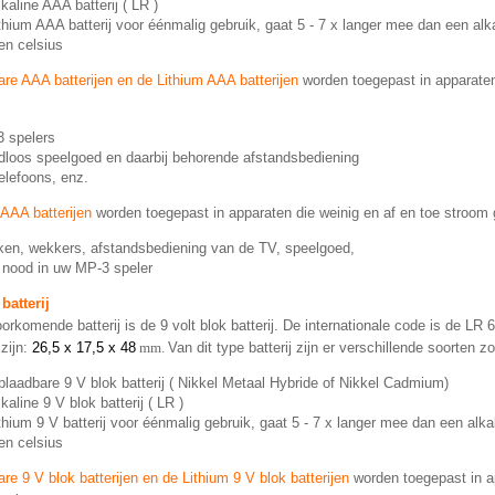
lkaline AAA batterij ( LR )
ithium AAA batterij voor éénmalig gebruik, gaat 5 - 7 x langer mee dan een alka
en celsius
are AAA batterijen en de Lithium AAA batterijen
worden toegepast in apparaten
 spelers
dloos speelgoed en daarbij behorende afstandsbediening
elefoons, enz.
 AAA batterijen
worden toegepast in apparaten die weinig en af en toe stroom 
ken, wekkers, afstandsbediening van de TV, speelgoed,
 nood in uw MP-3 speler
 batterij
orkomende batterij is de 9 volt blok batterij. De internationale code is de LR 
zijn:
26,5 x 17,5 x 48
mm.
Van dit type batterij zijn er verschillende soorten zo
plaadbare 9 V blok batterij ( Nikkel Metaal Hybride of Nikkel Cadmium)
kaline 9 V blok batterij ( LR )
ithium 9 V batterij voor éénmalig gebruik, gaat 5 - 7 x langer mee dan een alkal
en celsius
re 9 V blok batterijen en de Lithium 9 V blok batterijen
worden toegepast in a