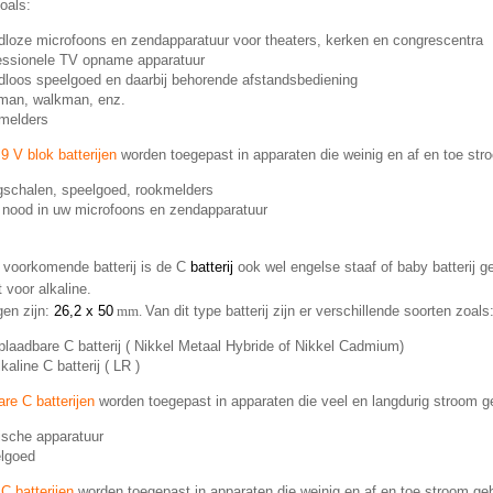
oals:
dloze microfoons en zendapparatuur voor theaters, kerken en congrescentra
essionele TV opname apparatuur
dloos speelgoed en daarbij behorende afstandsbediening
man, walkman, enz.
melders
 9 V blok batterijen
worden toegepast in apparaten die weinig en af en toe str
schalen, speelgoed, rookmelders
 nood in uw microfoons en zendapparatuur
voorkomende batterij is de C
batterij
ook wel engelse staaf of baby batterij g
 voor alkaline.
gen zijn:
26,2 x 50
mm.
Van dit type batterij zijn er verschillende soorten zoals
plaadbare C batterij ( Nikkel Metaal Hybride of Nikkel Cadmium)
kaline C batterij ( LR )
re C batterijen
worden toegepast in apparaten die veel en langdurig stroom g
sche apparatuur
lgoed
 C batterijen
worden toegepast in apparaten die weinig en af en toe stroom geb