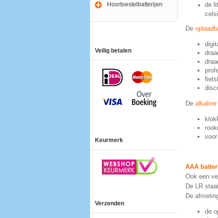
Hoortoestelbatterijen
de l
cels
De
oplaadba
digi
Veilig betalen
draa
draa
prof
fiet
disc
De
alkaline
klok
rook
voor
Keurmerk
AAA batter
Ook een vee
De LR staat
De afmetin
Verzenden
de o