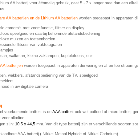
ithium AA batterij voor éénmalig gebruik, gaat 5 - 7 x langer mee dan een alkal
ius
re AA batterijen en de Lithium AA batterijen
worden toegepast in apparaten di
tale camera's met zoomfunctie, flitser en display
dloos speelgoed en daarbij behorende afstandsbediening
dloze muizen en toetsenborden
essionele flitsers van vakfotografen
slampjes
man, walkman, kleine zaklampen, koptelefoons, enz.
 AA batterijen
worden toegepast in apparaten die weinig en af en toe stroom g
ken, wekkers, afstandsbediening van de TV, speelgoed
melders
 nood in uw digitale camera
ij
l voorkomende batterij is de
AAA batterij
ook wel potlood of micro batterij g
 voor alkaline.
gen zijn:
10,5 x 44,5
mm.
Van dit type batterij zijn er verschillende soorten zo
plaadbare AAA batterij ( Nikkel Metaal Hybride of Nikkel Cadmium)