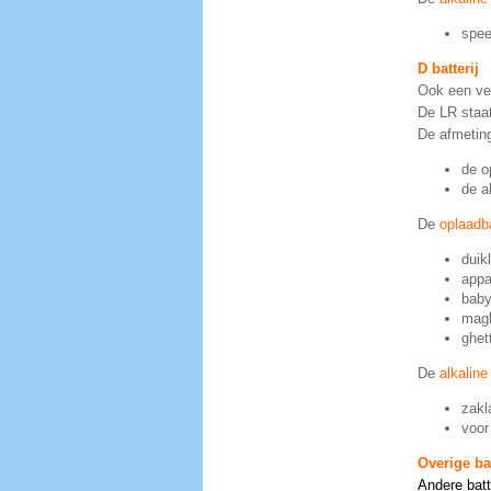
spee
D batterij
Ook een vee
De LR staat
De afmetin
de o
de al
De
oplaadba
duik
appa
baby
magl
ghet
De
alkaline
zakl
voor
Overige ba
Andere batte