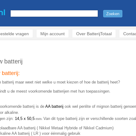
estelde vragen
Mijn account
Over BatterijTotaal
Contac
 batterij
batterij:
 batterij maar weet niet welke u moet kiezen of hoe de batterij heet?
indt u de meest voorkomende batterijen met hun toepassingen.
oorkomende batterij is de
AA batterij
ook wel penlite of mignon batterij genoe
or alkaline.
gen zijn:
14,5 x 50,5
mm.
Van dit type batterij zijn er verschillende soorten zoa
plaadbare AA batterij ( Nikkel Metaal Hybride of Nikkel Cadmium)
lkaline AA batterij ( LR ) voor éénmalig gebruik