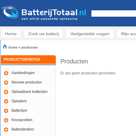
Home
Zoek uw batterij
Veelgestelde vragen
Mijn ac
home
»
producten
PRODUCTGROEPEN
Producten
Aanbiedingen
Er zijn geen producten gevonden.
Nieuwe producten
Oplaadbare batterijen
Opladers
Batterijen
Knoopcellen
Batterijtesters