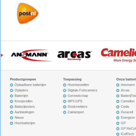
Productgroepen
Toepassing
Onze batter
Oplaadbare batterijen
Hoortoestellen
Ansmann
Opladers
Digitale Fotocamera
Arcas
Batterijen
Gereedschap
BatterijTot
Knoopcellen
MP3 GPS
Camelion
Batterijtesters
Rookmelders
Cedis
Aanbiedingen
Zaklampen
Duracell
Nieuw
Energizer
Hoorbatterijen
GP
GP ReCy
iCellTech