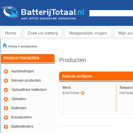
Home
Zoek uw batterij
Veelgestelde vragen
Mijn ac
home
»
producten
PRODUCTGROEPEN
Producten
Aanbiedingen
Selectie verfijnen:
Nieuwe producten
Merk
Toepass
Oplaadbare batterijen
EverActive
met batte
Opladers
Batterijen
Knoopcellen
Batterijtesters