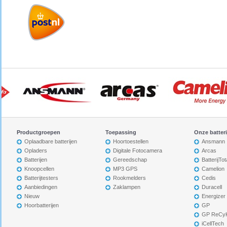
Productgroepen
Toepassing
Onze batter
Oplaadbare batterijen
Hoortoestellen
Ansmann
Opladers
Digitale Fotocamera
Arcas
Batterijen
Gereedschap
BatterijTot
Knoopcellen
MP3 GPS
Camelion
Batterijtesters
Rookmelders
Cedis
Aanbiedingen
Zaklampen
Duracell
Nieuw
Energizer
Hoorbatterijen
GP
GP ReCy
iCellTech