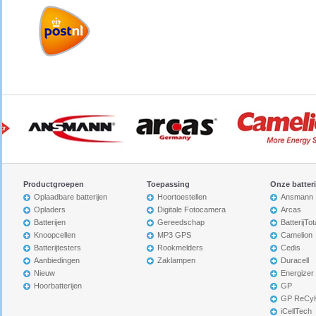
Productgroepen
Toepassing
Onze batter
Oplaadbare batterijen
Hoortoestellen
Ansmann
Opladers
Digitale Fotocamera
Arcas
Batterijen
Gereedschap
BatterijTot
Knoopcellen
MP3 GPS
Camelion
Batterijtesters
Rookmelders
Cedis
Aanbiedingen
Zaklampen
Duracell
Nieuw
Energizer
Hoorbatterijen
GP
GP ReCy
iCellTech