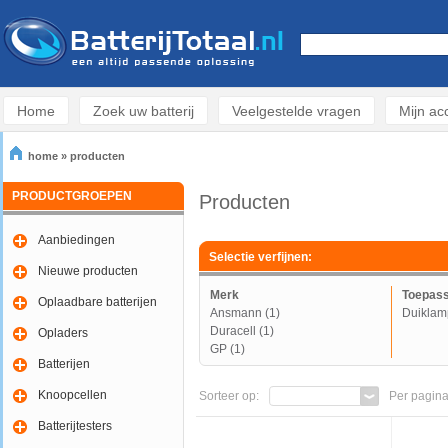
Home
Zoek uw batterij
Veelgestelde vragen
Mijn ac
home
»
producten
PRODUCTGROEPEN
Producten
Aanbiedingen
Selectie verfijnen:
Nieuwe producten
Merk
Toepass
Oplaadbare batterijen
Ansmann (1)
Duiklam
Duracell (1)
Opladers
GP (1)
Batterijen
Knoopcellen
Sorteer op:
Per pagina
Batterijtesters