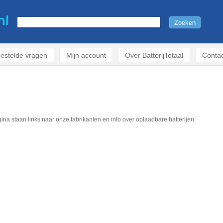
estelde vragen
Mijn account
Over BatterijTotaal
Contac
na staan links naar onze fabrikanten en info over oplaadbare batterijen: