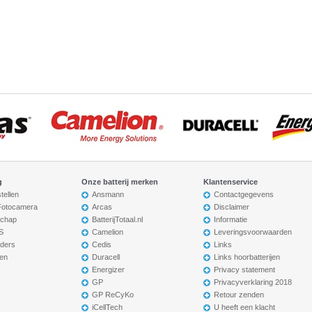
g
Onze batterij merken
Klantenservice
tellen
Ansmann
Contactgegevens
 Fotocamera
Arcas
Disclaimer
chap
BatterijTotaal.nl
Informatie
S
Camelion
Leveringsvoorwaarden
ders
Cedis
Links
en
Duracell
Links hoorbatterijen
Energizer
Privacy statement
GP
Privacyverklaring 2018
GP ReCyKo
Retour zenden
iCellTech
U heeft een klacht