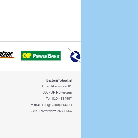
BatterijTotaal.nl
J. van Akenstraat 81
3067 JP Rotterdam
Tel: 010-4554567
E-mail:
info@batterijtotaal.nl
K.v.K. Rotterdam: 24356664