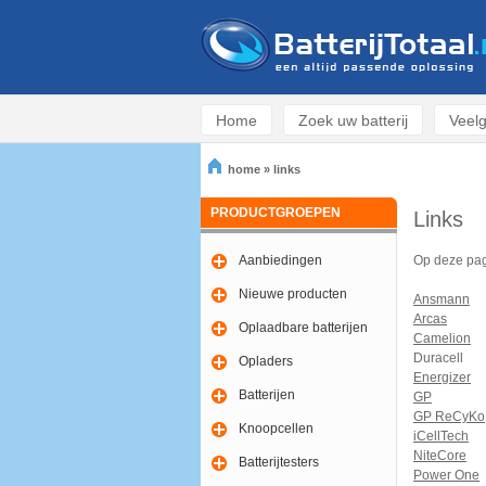
Home
Zoek uw batterij
Veelg
home
»
links
PRODUCTGROEPEN
Links
Aanbiedingen
Op deze pagi
Nieuwe producten
Ansmann
Arcas
Oplaadbare batterijen
Camelion
Duracell
Opladers
Energizer
Batterijen
GP
GP ReCyKo
Knoopcellen
iCellTech
NiteCore
Batterijtesters
Power One