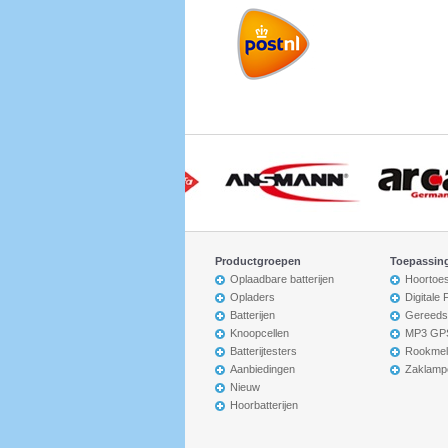
Productgroepen
Toepassin
Oplaadbare batterijen
Hoortoes
Opladers
Digitale
Batterijen
Gereeds
Knoopcellen
MP3 GP
Batterijtesters
Rookmel
Aanbiedingen
Zaklamp
Nieuw
Hoorbatterijen