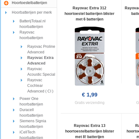
Hoortoestelbatterijen
Rayovac Extra 312
Rayovac
Hoorbatterijen per merk
hoortoestel batterijen blister
batt
met 6 batterijen
BatterijTotaal.nl
hoorbatterijen
Rayovac
hoorbatterijen
Rayovac Proline
Advanced
Rayovac Extra
Advanced
Rayovac
Acoustic Special
Rayovac
Cochlear
Advanced ( CI )
€ 1,99
Power One
Gratis verzending
G
hoorbatterijen
Duracell
hoorbatterijen
Siemens Signia
Rayovac Extra 13
R
hoorbatterijen
hoortoestelbatterijen blister
hoortoe
iCellTech
met 8! batterijen
m
hoorbatterijen