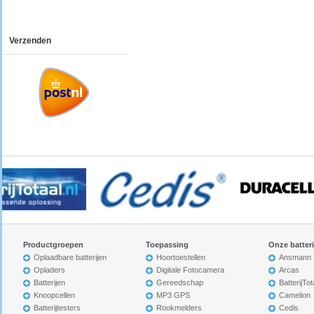
Verzenden
Productgroepen
Toepassing
Onze batter
Oplaadbare batterijen
Hoortoestellen
Ansmann
Opladers
Digitale Fotocamera
Arcas
Batterijen
Gereedschap
BatterijTot
Knoopcellen
MP3 GPS
Camelion
Batterijtesters
Rookmelders
Cedis