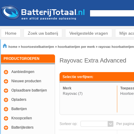
Home
Zoek uw batterij
Veelgestelde vragen
Mijn ac
home
»
hoortoestelbatterijen
»
hoorbatterijen per merk
»
rayovac hoorbatterijen
PRODUCTGROEPEN
Rayovac Extra Advanced
Aanbiedingen
Selectie verfijnen:
Nieuwe producten
Merk
Toepass
Oplaadbare batterijen
Rayovac (7)
Hoortoes
Opladers
Batterijen
Knoopcellen
Sorteer op:
Per pagina
Batterijtesters