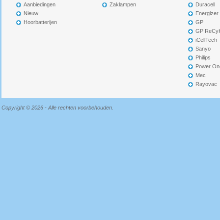
Aanbiedingen
Zaklampen
Duracell
Nieuw
Energizer
Hoorbatterijen
GP
GP ReCy
iCellTech
Sanyo
Philips
Power On
Mec
Rayovac
Copyright © 2026 - Alle rechten voorbehouden.