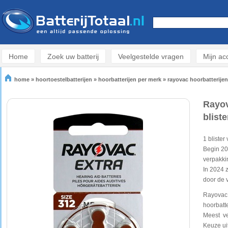
Home
Zoek uw batterij
Veelgestelde vragen
Mijn ac
home
»
hoortoestelbatterijen
»
hoorbatterijen per merk
»
rayovac hoorbatterijen
Rayov
bliste
1 blister
Begin 20
verpakki
In 2024 
door de v
Rayovac 
hoorbatte
Meest ver
Keuze uit