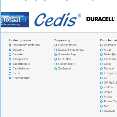
Productgroepen
Toepassing
Onze batter
Oplaadbare batterijen
Hoortoestellen
Ansmann
Opladers
Digitale Fotocamera
Arcas
Batterijen
Gereedschap
BatterijTot
Knoopcellen
MP3 GPS
Camelion
Batterijtesters
Rookmelders
Cedis
Aanbiedingen
Zaklampen
Duracell
Nieuw
Energizer
Hoorbatterijen
GP
GP ReCy
iCellTech
Sanyo
Philips
Power On
Mec
Rayovac