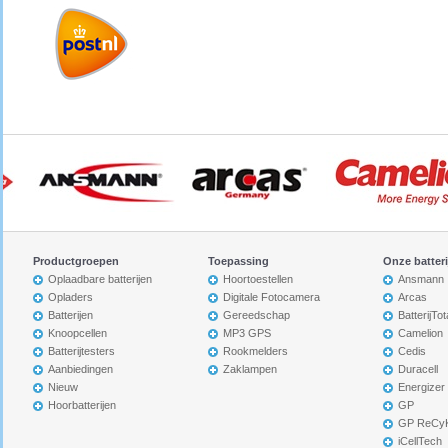
Productgroepen
Toepassing
Onze batter
Oplaadbare batterijen
Hoortoestellen
Ansmann
Opladers
Digitale Fotocamera
Arcas
Batterijen
Gereedschap
BatterijTot
Knoopcellen
MP3 GPS
Camelion
Batterijtesters
Rookmelders
Cedis
Aanbiedingen
Zaklampen
Duracell
Nieuw
Energizer
Hoorbatterijen
GP
GP ReCy
iCellTech