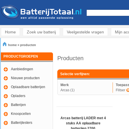
Home
Zoek uw batterij
Veelgestelde vragen
Mijn ac
home
»
producten
PRODUCTGROEPEN
Producten
Aanbiedingen
Selectie verfijnen:
Nieuwe producten
Merk
Toepass
Oplaadbare batterijen
Arcas (1)
Flitser
Opladers
Batterijen
Knoopcellen
Arcas batterij LADER met 4
Batterijtesters
stuks AA oplaadbare
batterijen 2700