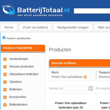
Home
Zoek uw batterij
Veelgestelde vragen
Mijn ac
home
»
producten
PRODUCTGROEPEN
Producten
Aanbiedingen
Selectie verfijnen:
Nieuwe producten
Merk
Toepass
Oplaadbare batterijen
Power One oplaadbaar
Hoortoes
Opladers
Sorteer op:
Per pagina
Batterijen
Knoopcellen
Power One oplaadbare
Power 
Batterijtesters
batterijen type 10
type 1