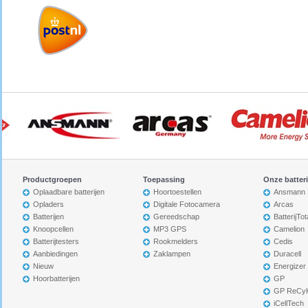
Productgroepen
Toepassing
Onze batter
Oplaadbare batterijen
Hoortoestellen
Ansmann
Opladers
Digitale Fotocamera
Arcas
Batterijen
Gereedschap
BatterijTot
Knoopcellen
MP3 GPS
Camelion
Batterijtesters
Rookmelders
Cedis
Aanbiedingen
Zaklampen
Duracell
Nieuw
Energizer
Hoorbatterijen
GP
GP ReCy
iCellTech