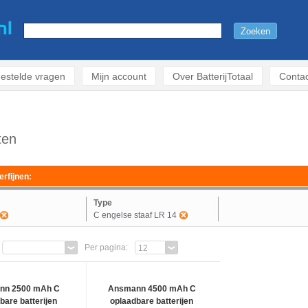
estelde vragen
Mijn account
Over BatterijTotaal
Contac
ten
erfijnen:
Type
C engelse staaf LR 14
Per pagina:
12
nn 2500 mAh C
Ansmann 4500 mAh C
bare batterijen
oplaadbare batterijen