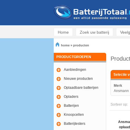
Home
Zoek uw batterij
Veelg
home
»
producten
PRODUCTGROEPEN
Produc
Aanbiedingen
Selectie v
Nieuwe producten
Merk
Oplaadbare batterijen
Ansmann
Opladers
Sorteer op:
Batterijen
Knoopcellen
Ansma
Batterijtesters
oplaad