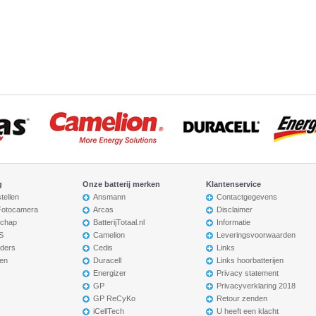
g
Onze batterij merken
Klantenservice
tellen
Ansmann
Contactgegevens
 Fotocamera
Arcas
Disclaimer
chap
BatterijTotaal.nl
Informatie
S
Camelion
Leveringsvoorwaarden
ders
Cedis
Links
en
Duracell
Links hoorbatterijen
Energizer
Privacy statement
GP
Privacyverklaring 2018
GP ReCyKo
Retour zenden
iCellTech
U heeft een klacht