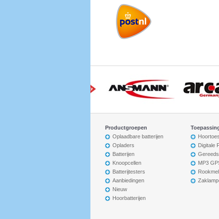
Productgroepen
Toepassin
Oplaadbare batterijen
Hoortoes
Opladers
Digitale
Batterijen
Gereeds
Knoopcellen
MP3 GP
Batterijtesters
Rookmel
Aanbiedingen
Zaklamp
Nieuw
Hoorbatterijen