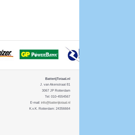
BatterijTotaal.nl
J. van Akenstraat 81
3067 JP Rotterdam
Tel: 010-4554567
E-mail:
info@batterijtotaal.nl
K.v.K. Rotterdam: 24356664