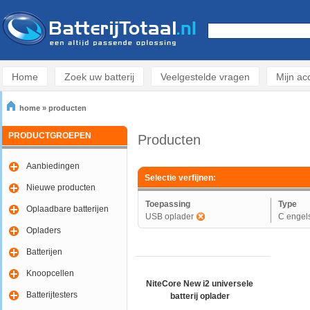
Home
Zoek uw batterij
Veelgestelde vragen
Mijn ac
home
»
producten
PRODUCTGROEPEN
Producten
Aanbiedingen
Selectie verfijnen:
Nieuwe producten
Toepassing
Type
Oplaadbare batterijen
USB oplader
C engel
Opladers
Batterijen
Knoopcellen
NiteCore New i2 universele
Batterijtesters
batterij oplader