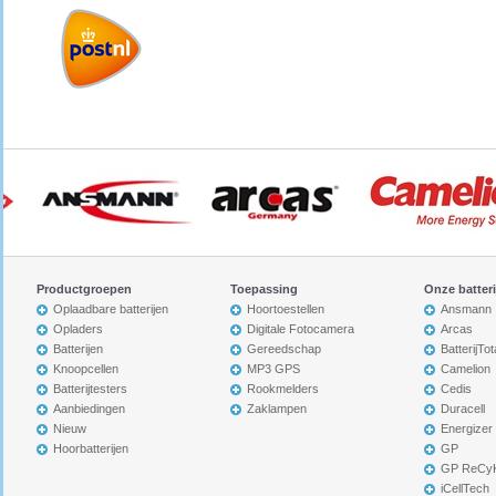
Productgroepen
Toepassing
Onze batter
Oplaadbare batterijen
Hoortoestellen
Ansmann
Opladers
Digitale Fotocamera
Arcas
Batterijen
Gereedschap
BatterijTot
Knoopcellen
MP3 GPS
Camelion
Batterijtesters
Rookmelders
Cedis
Aanbiedingen
Zaklampen
Duracell
Nieuw
Energizer
Hoorbatterijen
GP
GP ReCy
iCellTech