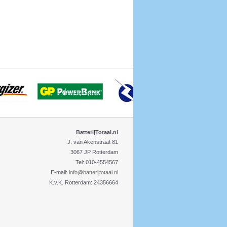
BatterijTotaal.nl
J. van Akenstraat 81
3067 JP Rotterdam
Tel: 010-4554567
E-mail:
info@batterijtotaal.nl
K.v.K. Rotterdam: 24356664