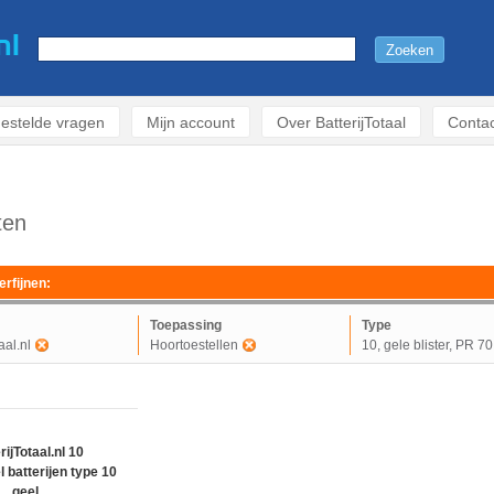
estelde vragen
Mijn account
Over BatterijTotaal
Contac
ten
erfijnen:
Toepassing
Type
aal.nl
Hoortoestellen
10, gele blister, PR 70
rijTotaal.nl 10
l batterijen type 10
geel