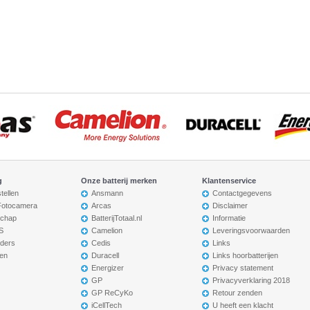
g
Onze batterij merken
Klantenservice
tellen
Ansmann
Contactgegevens
 Fotocamera
Arcas
Disclaimer
chap
BatterijTotaal.nl
Informatie
S
Camelion
Leveringsvoorwaarden
ders
Cedis
Links
en
Duracell
Links hoorbatterijen
Energizer
Privacy statement
GP
Privacyverklaring 2018
GP ReCyKo
Retour zenden
iCellTech
U heeft een klacht