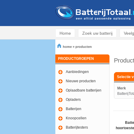
Home
Zoek uw batterij
Veelg
home
»
producten
PRODUCTGROEPEN
Produc
Aanbiedingen
Selectie v
Nieuwe producten
Merk
Oplaadbare batterijen
BatterijTot
Opladers
Batterijen
Knoopcellen
Batte
Batterijtesters
hoortoeste