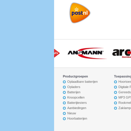
Productgroepen
Toepassin
Oplaadbare batterijen
Hoortoes
Opladers
Digitale
Batterijen
Gereeds
Knoopcellen
MP3 GP
Batterijtesters
Rookmel
Aanbiedingen
Zaklamp
Nieuw
Hoorbatterijen