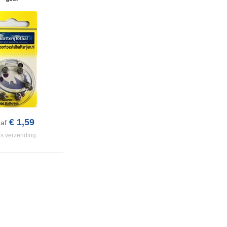
€ 1,59
af
is verzending