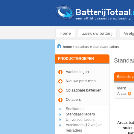
Home
Zoek uw batterij
Veelg
home
»
opladers
»
standaard laders
PRODUCTGROEPEN
Standaa
Aanbiedingen
Selectie v
Nieuwe producten
Merk
Oplaadbare batterijen
Arcas
Opladers
Snelladers
Standaard laders
Universeel laders
Arcas bat
Autoladers (12 volt) en
stuks
reisladers
bat