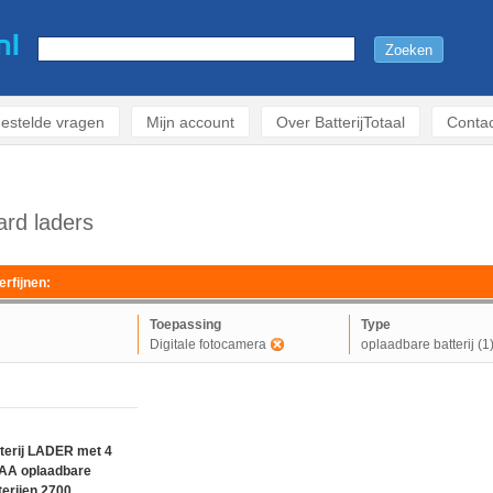
estelde vragen
Mijn account
Over BatterijTotaal
Contac
rd laders
erfijnen:
Toepassing
Type
Digitale fotocamera
oplaadbare batterij (1
terij LADER met 4
 AA oplaadbare
terijen 2700