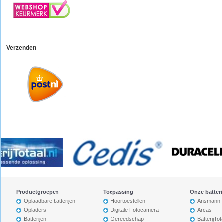
Verzenden
Productgroepen
Toepassing
Onze batter
Oplaadbare batterijen
Hoortoestellen
Ansmann
Opladers
Digitale Fotocamera
Arcas
Batterijen
Gereedschap
BatterijTot