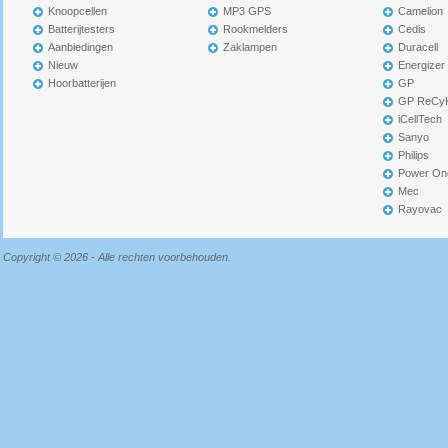
Knoopcellen
MP3 GPS
Camelion
Batterijtesters
Rookmelders
Cedis
Aanbiedingen
Zaklampen
Duracell
Nieuw
Energizer
Hoorbatterijen
GP
GP ReCy
iCellTech
Sanyo
Philips
Power On
Mec
Rayovac
Copyright © 2026 - Alle rechten voorbehouden.