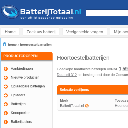
Home
Zoek uw batterij
Veelgestelde vragen
Mijn ac
home
»
hoortoestelbatterijen
PRODUCTGROEPEN
Hoortoestelbatterijen
1,59
Aanbiedingen
Goedkope hoortoestelbatterijen VANAF
Duracell 312
als beste getest door de Consume
Nieuwe producten
INFO over kwikvrije hoorbatterijen
.
Oplaadbare batterijen
Meer
informatie over hoorbatterijen en het ge
Selectie verfijnen:
Opladers
Onderzoek van de
Telegraaf heeft aangetoo
Merk
Toepass
Nederland is
en alles gratis verstuurt.
Batterijen
BatterijTotaal.nl
Hoortoes
Hier een
link
naar het artikel van zaterdag 23 
Knoopcellen
Rayovac, Power One, Duracell, iCell Tech en Ba
Batterijtesters