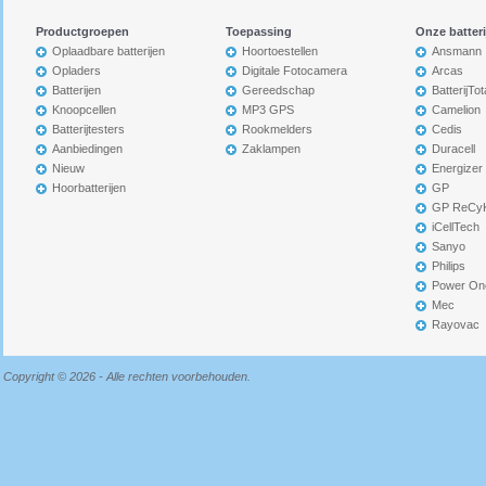
Productgroepen
Toepassing
Onze batter
Oplaadbare batterijen
Hoortoestellen
Ansmann
Opladers
Digitale Fotocamera
Arcas
Batterijen
Gereedschap
BatterijTot
Knoopcellen
MP3 GPS
Camelion
Batterijtesters
Rookmelders
Cedis
Aanbiedingen
Zaklampen
Duracell
Nieuw
Energizer
Hoorbatterijen
GP
GP ReCy
iCellTech
Sanyo
Philips
Power On
Mec
Rayovac
Copyright © 2026 - Alle rechten voorbehouden.