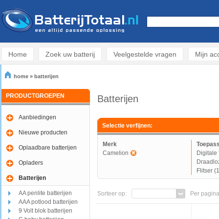
Home
Zoek uw batterij
Veelgestelde vragen
Mijn ac
home
»
batterijen
PRODUCTGROEPEN
Batterijen
Aanbiedingen
Selectie verfijnen:
Nieuwe producten
Merk
Toepass
Oplaadbare batterijen
Camelion
Digitale
Draadlo
Opladers
Flitser (
Batterijen
AA penlite batterijen
Sorteer op:
Per pagina
AAA potlood batterijen
9 Volt blok batterijen