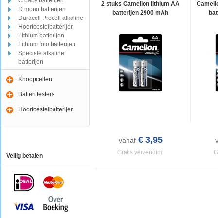
C baby batterijen
2 stuks Camelion lithium AA
Camelio
D mono batterijen
batterijen 2900 mAh
bat
Duracell Procell alkaline
Hoortoestelbatterijen
Lithium batterijen
Lithium foto batterijen
Speciale alkaline
batterijen
Knoopcellen
Batterijtesters
Hoortoestelbatterijen
€ 3,95
vanaf
Gratis verzending
G
Veilig betalen