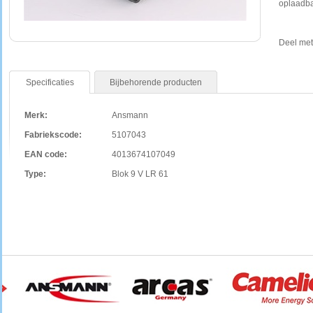
oplaadba
Deel met
Specificaties
Bijbehorende producten
Merk:
Ansmann
Fabriekscode:
5107043
EAN code:
4013674107049
Type:
Blok 9 V LR 61