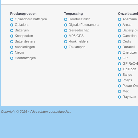
Productgroepen
Toepassing
Onze batter
Oplaadbare batterijen
Hoortoestellen
Ansmann
Opladers
Digitale Fotocamera
Arcas
Batterijen
Gereedschap
BatterijTot
Knoopcellen
MP3 GPS
Camelion
Batterijtesters
Rookmelders
Cedis
Aanbiedingen
Zaklampen
Duracell
Nieuw
Energizer
Hoorbatterijen
GP
GP ReCy
iCellTech
Sanyo
Philips
Power On
Mec
Rayovac
Copyright © 2026 - Alle rechten voorbehouden.