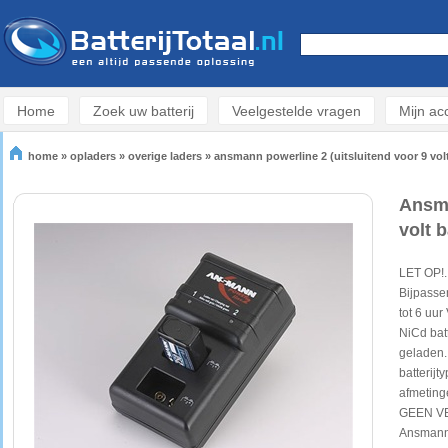
Home
Zoek uw batterij
Veelgestelde vragen
Mijn ac
home
»
opladers
»
overige laders
»
ansmann powerline 2 (uitsluitend voor 9 volt
Ansma
volt b
LET OP!.
Bijpasse
tot 6 uur
NiCd batt
geladen. 
batterijt
afmetinge
GEEN VE
Ansmann 