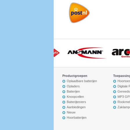
Productgroepen
Toepassin
Oplaadbare batterijen
Hoortoes
Opladers
Digitale
Batterijen
Gereeds
Knoopcellen
MP3 GP
Batterijtesters
Rookmel
Aanbiedingen
Zaklamp
Nieuw
Hoorbatterijen