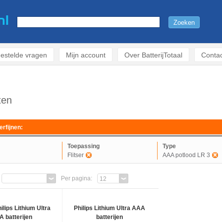
estelde vragen
Mijn account
Over BatterijTotaal
Contac
ten
erfijnen:
Toepassing
Type
Flitser
AAA potlood LR 3
Per pagina:
12
ilips Lithium Ultra
Philips Lithium Ultra AAA
 batterijen
batterijen