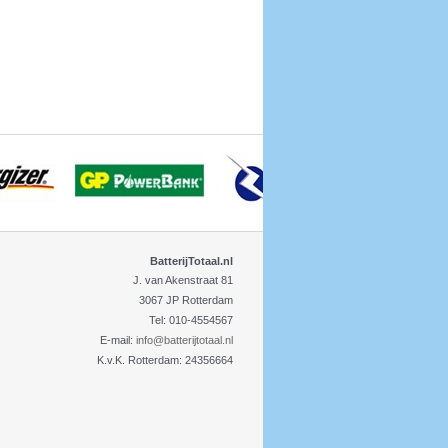
BatterijTotaal.nl
J. van Akenstraat 81
3067 JP Rotterdam
Tel: 010-4554567
E-mail:
info@batterijtotaal.nl
K.v.K. Rotterdam: 24356664