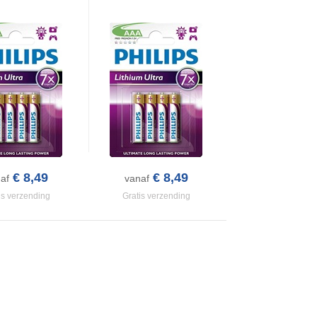
€ 8,49
€ 8,49
af
vanaf
is verzending
Gratis verzending