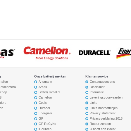
g
Onze batterij merken
Klantenservice
tellen
Ansmann
Contactgegevens
 Fotocamera
Arcas
Disclaimer
chap
BatterijTotaal.nl
Informatie
S
Camelion
Leveringsvoorwaarden
ders
Cedis
Links
en
Duracell
Links hoorbatterijen
Energizer
Privacy statement
GP
Privacyverklaring 2018
GP ReCyKo
Retour zenden
iCellTech
U heeft een klacht