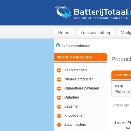
Home
Zoek uw batterij
Veelg
home
»
producten
PRODUCTGROEPEN
Produc
Aanbiedingen
Selectie v
Nieuwe producten
Merk
Oplaadbare batterijen
Philips (2)
Opladers
Sorteer op:
Batterijen
Knoopcellen
4 stuks Ph
Batterijtesters
AAA