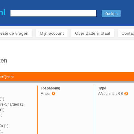
estelde vragen
Mijn account
Over BatterijTotaal
Contac
ten
erfijnen:
Toepassing
Type
Flitser
AA penlite LR 6
(1)
Pre-Charged (1)
(1)
1)
o (1)
..