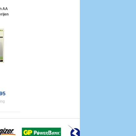
h AA
rijen
95
ing