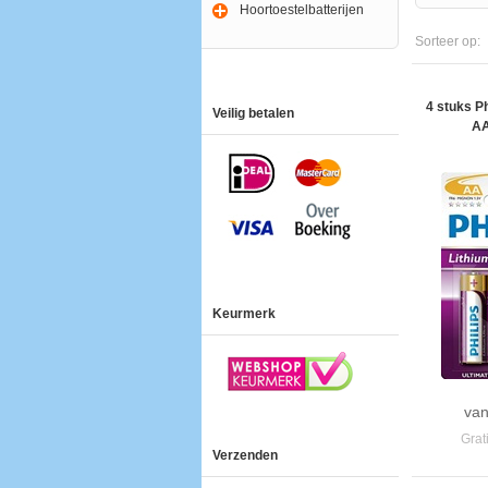
Hoortoestelbatterijen
Sorteer op:
4 stuks Ph
Veilig betalen
AA
Keurmerk
van
Grat
Verzenden