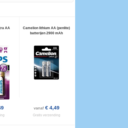
ltra AA
Camelion lithium AA (penlite)
batterijen 2900 mAh
49
€ 4,49
vanaf
ing
Gratis verzending