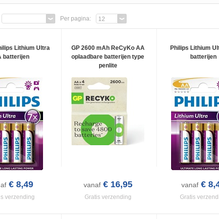
Per pagina:
12
ilips Lithium Ultra
GP 2600 mAh ReCyKo AA
Philips Lithium U
 batterijen
oplaadbare batterijen type
batterijen
penlite
€ 8,49
€ 16,95
€ 8,
af
vanaf
vanaf
is verzending
Gratis verzending
Gratis verzend