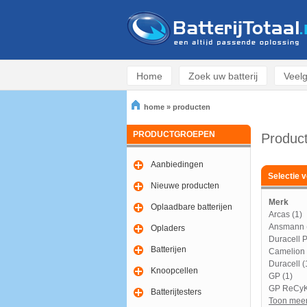
Home
Zoek uw batterij
Veelg
home
»
producten
PRODUCTGROEPEN
Produc
Aanbiedingen
Selectie v
Nieuwe producten
Merk
Oplaadbare batterijen
Arcas (1)
Ansmann 
Opladers
Duracell 
Batterijen
Camelion 
Duracell (
Knoopcellen
GP (1)
GP ReCyK
Batterijtesters
Toon meer.