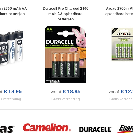
n 2700 mAh AA
Duracell Pre Charged 2400
Arcas 2700 mA
bare batterijen
mAh AA oplaadbare
oplaadbare batte
batterijen
€ 18,95
€ 18,95
€ 12,
af
vanaf
vanaf
is verzending
Gratis verzending
Gratis verzend