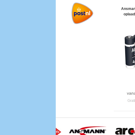
Ansman
oplaad
van
Grat